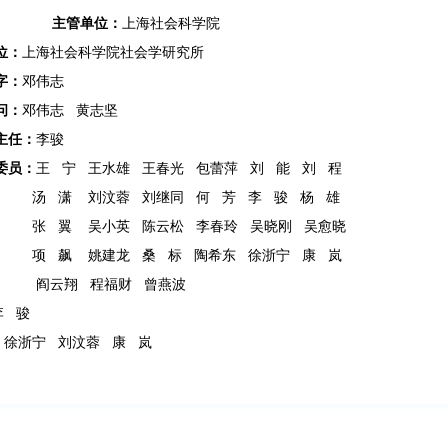
上海社会科学院
主管单位：
上海社会科学院社会学研究所
位：
邓伟志
字：
邓伟志 黄志坚
问：
李骏
主任：
王 宁
王水雄 王春光 包蕾萍 刘 能 刘 程
委员：
潇
刘汶蓉 刘继同 何 芳 李 骏 杨 雄
翼
吴小英 陈云松 李春玲 吴晓刚 吴愈晓
项 飙
姚建龙 桑 标 陶希东 徐浙宁 康 岚
翔
程福财 曾燕波
李 骏
徐浙宁 刘汶蓉 康 岚
：