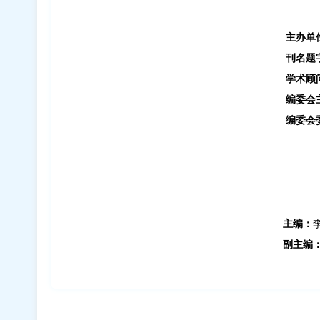
主办单
刊名题
学术顾
编委会
编委会
汤 
张 
阎云
主
编：
副主编